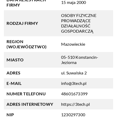
15 maja 2000
FIRMY
OSOBY FIZYCZNE
PROWADZĄCE
RODZAJ FIRMY
DZIAŁALNOŚĆ
GOSPODARCZĄ
REGION
Mazowieckie
(WOJEWÓDZTWO)
05-510 Konstancin-
MIASTO
Jeziorna
ADRES
ul. Suwalska 2
E-MAIL
info@3tech.pl
NUMER TELEFONU
48601673399
ADRES INTERNETOWY
https://3tech.pl
NIP
1230297300