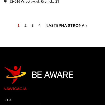
52-016 Wrocław, ul. Rybnicka 23
1
2
3
4
NASTĘPNA STRONA »
NAWIGACJA
BLOG