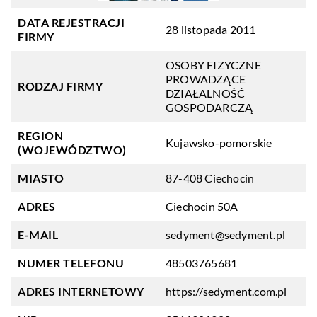
DATA REJESTRACJI
28 listopada 2011
FIRMY
OSOBY FIZYCZNE
PROWADZĄCE
RODZAJ FIRMY
DZIAŁALNOŚĆ
GOSPODARCZĄ
REGION
Kujawsko-pomorskie
(WOJEWÓDZTWO)
MIASTO
87-408 Ciechocin
ADRES
Ciechocin 50A
E-MAIL
sedyment@sedyment.pl
NUMER TELEFONU
48503765681
ADRES INTERNETOWY
https://sedyment.com.pl