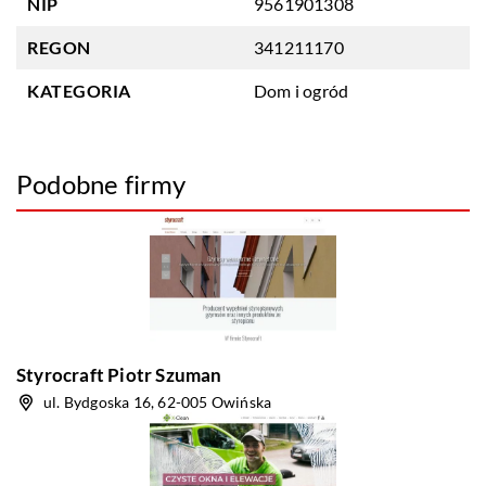
NIP
9561901308
REGON
341211170
KATEGORIA
Dom i ogród
Podobne firmy
Styrocraft Piotr Szuman
ul. Bydgoska 16, 62-005 Owińska