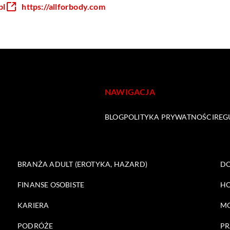
pl
https://allforbody.com
NAWIGACJA
BLOG
POLITYKA PRYWATNOŚCI
REG
BRANŻA ADULT (EROTYKA, HAZARD)
DO
FINANSE OSOBISTE
HO
KARIERA
M
PODRÓŻE
PR