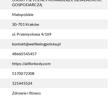
GOSPODARCZĄ
Małopolskie
30-701 Kraków
ul. Przemysłowa 4/169
kontakt@wellbeingpolska.pl
48660545457
https://allforbody.com
5170072308
121445524
Zdrowie i fitness