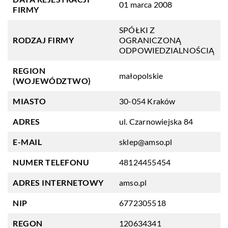
01 marca 2008
FIRMY
SPÓŁKI Z
RODZAJ FIRMY
OGRANICZONĄ
ODPOWIEDZIALNOŚCIĄ
REGION
małopolskie
(WOJEWÓDZTWO)
MIASTO
30-054 Kraków
ADRES
ul. Czarnowiejska 84
E-MAIL
sklep@amso.pl
NUMER TELEFONU
48124455454
ADRES INTERNETOWY
amso.pl
NIP
6772305518
REGON
120634341