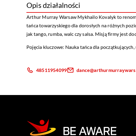
Opis działalności
Arthur Murray Warsaw Mykhailo Kovalyk to renomow
tańca towarzyskiego dla dorosłych na różnych pozi
jak tango, rumba, walc czy salsa. Misją firmy jest d
Pojęcia kluczowe: Nauka tańca dla początkujących,
48511954099
dance@arthurmurraywars