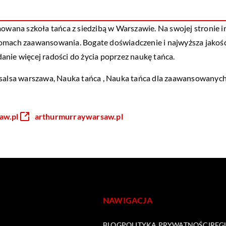
ana szkoła tańca z siedzibą w Warszawie. Na swojej stronie in
omach zaawansowania. Bogate doświadczenie i najwyższa jakość 
odanie więcej radości do życia poprzez naukę tańca.
salsa warszawa
, Nauka tańca , Nauka tańca dla zaawansowanyc
aw.pl
arthurmurraywarsaw.pl
NAWIGACJA
BLOG
POLITYKA PRYWATNOŚCI
REG