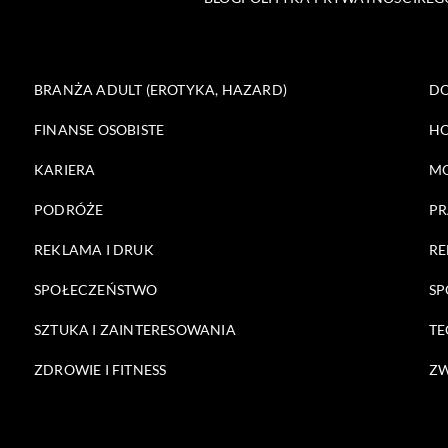
BRANŻA ADULT (EROTYKA, HAZARD)
DO
FINANSE OSOBISTE
HO
KARIERA
M
PODRÓŻE
PR
REKLAMA I DRUK
RE
SPOŁECZEŃSTWO
SP
SZTUKA I ZAINTERESOWANIA
TE
ZDROWIE I FITNESS
ZW