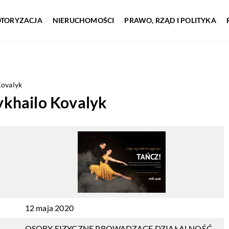
TORYZACJA
NIERUCHOMOŚCI
PRAWO, RZĄD I POLITYKA
ovalyk
khailo Kovalyk
12 maja 2020
OSOBY FIZYCZNE PROWADZĄCE DZIAŁALNOŚĆ