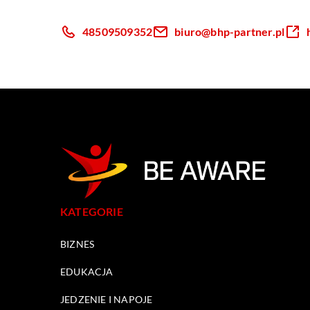
48509509352
biuro@bhp-partner.pl
KATEGORIE
BIZNES
EDUKACJA
JEDZENIE I NAPOJE