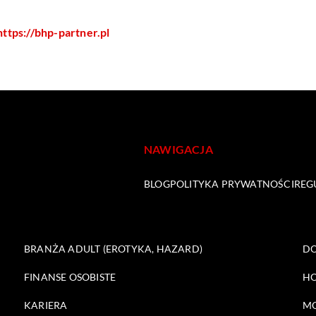
https://bhp-partner.pl
NAWIGACJA
BLOG
POLITYKA PRYWATNOŚCI
REG
BRANŻA ADULT (EROTYKA, HAZARD)
DO
FINANSE OSOBISTE
HO
KARIERA
M