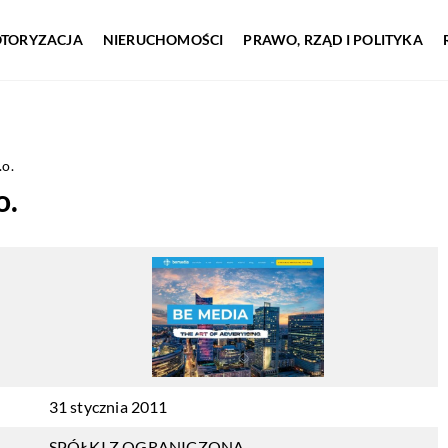
TORYZACJA
NIERUCHOMOŚCI
PRAWO, RZĄD I POLITYKA
.o.
o.
31 stycznia 2011
SPÓŁKI Z OGRANICZONĄ