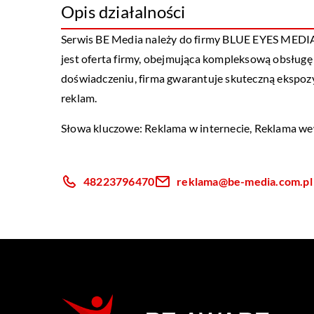
Opis działalności
Serwis BE Media należy do firmy BLUE EYES MEDIA Sp
jest oferta firmy, obejmująca kompleksową obsługę i
doświadczeniu, firma gwarantuje skuteczną ekspozy
reklam.
Słowa kluczowe: Reklama w internecie, Reklama w
48223796470
reklama@be-media.com.pl