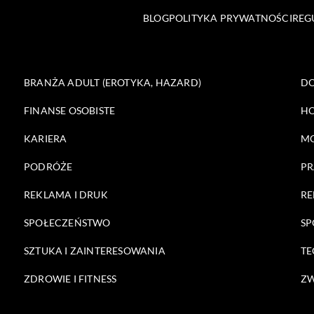
BLOG
POLITYKA PRYWATNOŚCI
REG
BRANŻA ADULT (EROTYKA, HAZARD)
DO
FINANSE OSOBISTE
HO
KARIERA
M
PODRÓŻE
PR
REKLAMA I DRUK
RE
SPOŁECZEŃSTWO
SP
SZTUKA I ZAINTERESOWANIA
TE
ZDROWIE I FITNESS
ZW