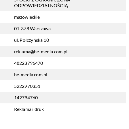
ODPOWIEDZIALNOŚCIĄ
mazowieckie
01-378 Warszawa
ul. Połczyńska 10
reklama@be-media.com.pl
48223796470
be-media.com.pl
5222970351
142794760
Reklama i druk