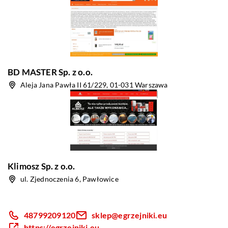
BD MASTER Sp. z o.o.
Aleja Jana Pawła II 61/229, 01-031 Warszawa
Klimosz Sp. z o.o.
ul. Zjednoczenia 6, Pawłowice
48799209120
sklep@egrzejniki.eu
https://egrzejniki.eu