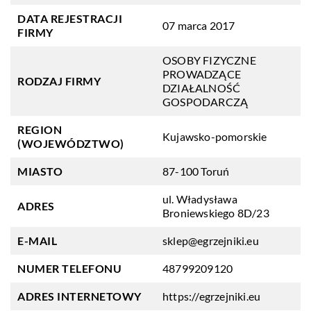
DATA REJESTRACJI
07 marca 2017
FIRMY
OSOBY FIZYCZNE
PROWADZĄCE
RODZAJ FIRMY
DZIAŁALNOŚĆ
GOSPODARCZĄ
REGION
Kujawsko-pomorskie
(WOJEWÓDZTWO)
MIASTO
87-100 Toruń
ul. Władysława
ADRES
Broniewskiego 8D/23
E-MAIL
sklep@egrzejniki.eu
NUMER TELEFONU
48799209120
ADRES INTERNETOWY
https://egrzejniki.eu