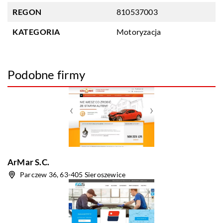
REGON
810537003
KATEGORIA
Motoryzacja
Podobne firmy
ArMar S.C.
Parczew 36, 63-405 Sieroszewice