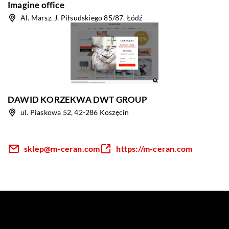
Imagine office
Al. Marsz. J. Piłsudskiego 85/87, Łódź
DAWID KORZEKWA DWT GROUP
ul. Piaskowa 52, 42-286 Koszęcin
sklep@m-ceran.com
https://m-ceran.com