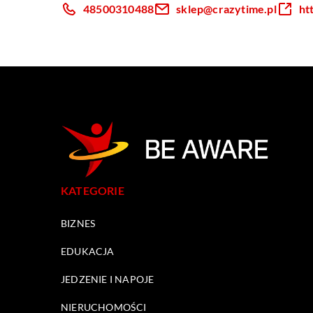
48500310488
sklep@crazytime.pl
ht
KATEGORIE
BIZNES
EDUKACJA
JEDZENIE I NAPOJE
NIERUCHOMOŚCI