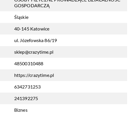
GOSPODARCZĄ
Śląskie
40-145 Katowice
ul. Józefowska 86/19
sklep@crazytime.pl
48500310488
https://crazytime.pl
6342731253
241392275
Biznes