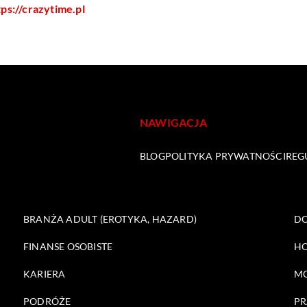
tps://crazytime.pl
NAWIGACJA
BLOG
POLITYKA PRYWATNOŚCI
REG
BRANŻA ADULT (EROTYKA, HAZARD)
DO
FINANSE OSOBISTE
HO
KARIERA
M
PODRÓŻE
PR