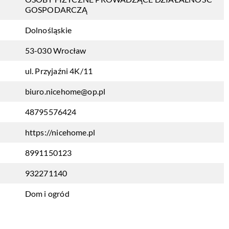
GOSPODARCZĄ
Dolnośląskie
53-030 Wrocław
ul. Przyjaźni 4K/11
biuro.nicehome@op.pl
48795576424
https://nicehome.pl
8991150123
932271140
Dom i ogród