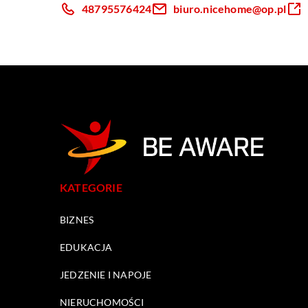
48795576424
biuro.nicehome@op.pl
KATEGORIE
BIZNES
EDUKACJA
JEDZENIE I NAPOJE
NIERUCHOMOŚCI