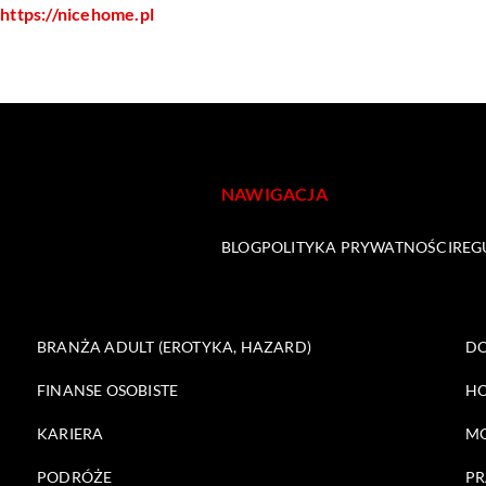
https://nicehome.pl
NAWIGACJA
BLOG
POLITYKA PRYWATNOŚCI
REG
BRANŻA ADULT (EROTYKA, HAZARD)
DO
FINANSE OSOBISTE
HO
KARIERA
M
PODRÓŻE
PR