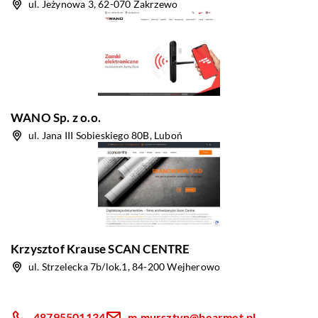
ul. Jeżynowa 3, 62-070 Zakrzewo
WANO Sp. z o.o.
ul. Jana III Sobieskiego 80B, Luboń
Krzysztof Krause SCAN CENTRE
ul. Strzelecka 7b/lok.1, 84-200 Wejherowo
48795501134
m.mursztyn@bearmet.pl