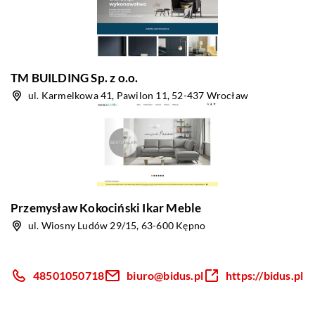
TM BUILDING Sp. z o.o.
ul. Karmelkowa 41, Pawilon 11, 52-437 Wrocław
Przemysław Kokociński Ikar Meble
ul. Wiosny Ludów 29/15, 63-600 Kępno
48501050718
biuro@bidus.pl
https://bidus.pl