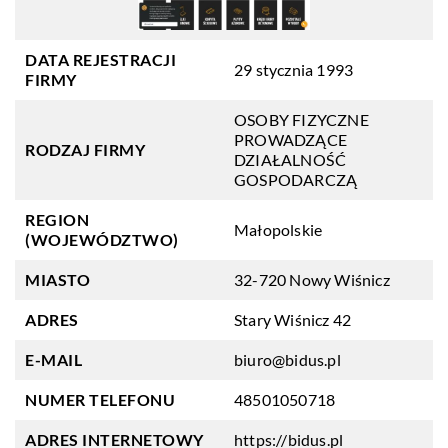
DATA REJESTRACJI
29 stycznia 1993
FIRMY
OSOBY FIZYCZNE
PROWADZĄCE
RODZAJ FIRMY
DZIAŁALNOŚĆ
GOSPODARCZĄ
REGION
Małopolskie
(WOJEWÓDZTWO)
MIASTO
32-720 Nowy Wiśnicz
ADRES
Stary Wiśnicz 42
E-MAIL
biuro@bidus.pl
NUMER TELEFONU
48501050718
ADRES INTERNETOWY
https://bidus.pl