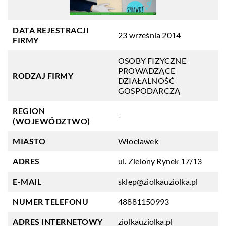
DATA REJESTRACJI
23 września 2014
FIRMY
OSOBY FIZYCZNE
PROWADZĄCE
RODZAJ FIRMY
DZIAŁALNOŚĆ
GOSPODARCZĄ
REGION
-
(WOJEWÓDZTWO)
MIASTO
Włocławek
ADRES
ul. Zielony Rynek 17/13
E-MAIL
sklep@ziolkauziolka.pl
NUMER TELEFONU
48881150993
ADRES INTERNETOWY
ziolkauziolka.pl