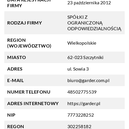
23 października 2012
FIRMY
SPÓŁKI Z
RODZAJ FIRMY
OGRANICZONĄ
ODPOWIEDZIALNOŚCIĄ
REGION
Wielkopolskie
(WOJEWÓDZTWO)
MIASTO
62-023 Szczytniki
ADRES
ul. Sowia 3
E-MAIL
biuro@garder.com.pl
NUMER TELEFONU
48502775539
ADRES INTERNETOWY
https://garder.pl
NIP
7773228252
REGON
302258182