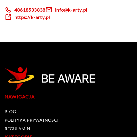
48618533838
info@k-arty.pl
https://k-arty.pl
NAWIGACJA
BLOG
POLITYKA PRYWATNOŚCI
REGULAMIN
KATEGORIE