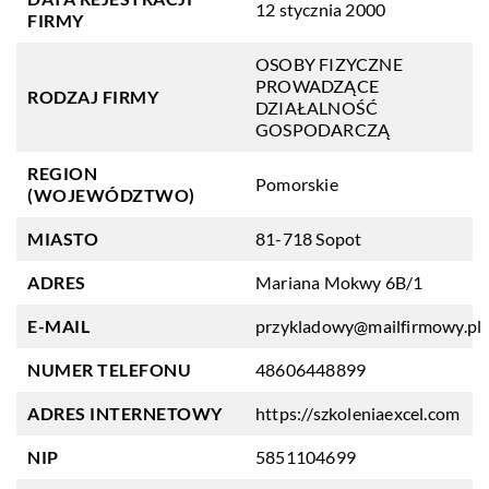
12 stycznia 2000
FIRMY
OSOBY FIZYCZNE
PROWADZĄCE
RODZAJ FIRMY
DZIAŁALNOŚĆ
GOSPODARCZĄ
REGION
Pomorskie
(WOJEWÓDZTWO)
MIASTO
81-718 Sopot
ADRES
Mariana Mokwy 6B/1
E-MAIL
przykladowy@mailfirmowy.pl
NUMER TELEFONU
48606448899
ADRES INTERNETOWY
https://szkoleniaexcel.com
NIP
5851104699