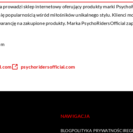
a prowadzi sklep internetowy oferujący produkty marki PsychoRi
 się popularnością wśród miłośników unikalnego stylu. Klienci m
arancję na zakupione produkty. Marka PsychoRidersOfficial zap
com
l.com
psychoridersofficial.com
NAWIGACJA
BLOG
POLITYKA PRYWATNOŚCI
REG