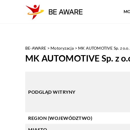
MO
BE-AWARE
>
Motoryzacja
>
MK AUTOMOTIVE Sp. z o.o.
MK AUTOMOTIVE Sp. z o.
PODGLĄD WITRYNY
REGION (WOJEWÓDZTWO)
MIASTO