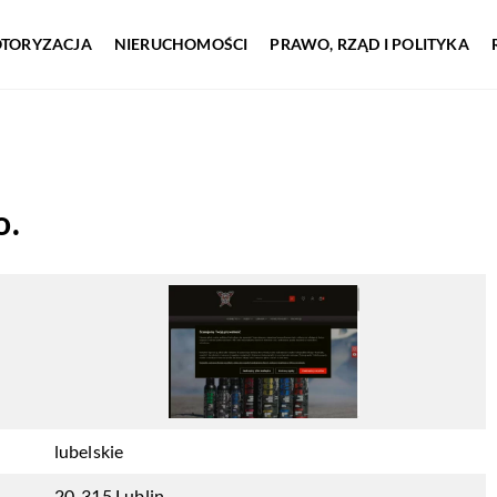
TORYZACJA
NIERUCHOMOŚCI
PRAWO, RZĄD I POLITYKA
o.
lubelskie
20-315 Lublin