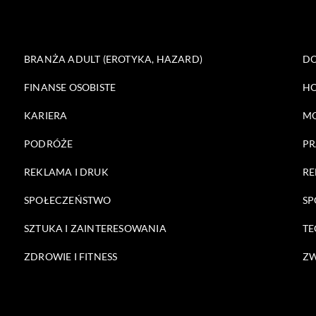
BRANŻA ADULT (EROTYKA, HAZARD)
DO
FINANSE OSOBISTE
HO
KARIERA
M
PODRÓŻE
PR
REKLAMA I DRUK
RE
SPOŁECZEŃSTWO
SP
SZTUKA I ZAINTERESOWANIA
TE
ZDROWIE I FITNESS
ZW