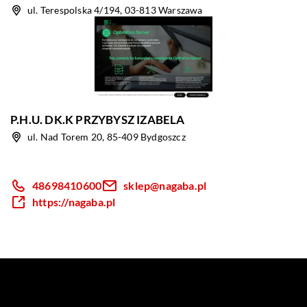
ul. Terespolska 4/194, 03-813 Warszawa
P.H.U. DK.K PRZYBYSZ IZABELA
ul. Nad Torem 20, 85-409 Bydgoszcz
48698410600
sklep@nagaba.pl
https://nagaba.pl