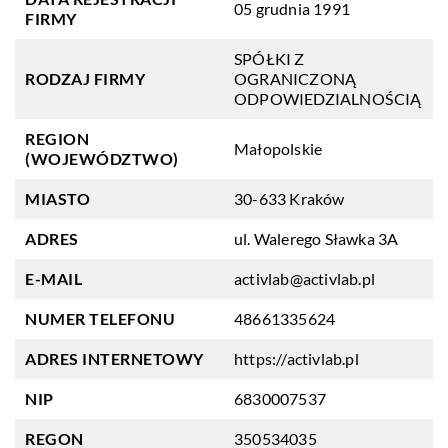
05 grudnia 1991
FIRMY
SPÓŁKI Z
RODZAJ FIRMY
OGRANICZONĄ
ODPOWIEDZIALNOŚCIĄ
REGION
Małopolskie
(WOJEWÓDZTWO)
MIASTO
30-633 Kraków
ADRES
ul. Walerego Sławka 3A
E-MAIL
activlab@activlab.pl
NUMER TELEFONU
48661335624
ADRES INTERNETOWY
https://activlab.pl
NIP
6830007537
REGON
350534035