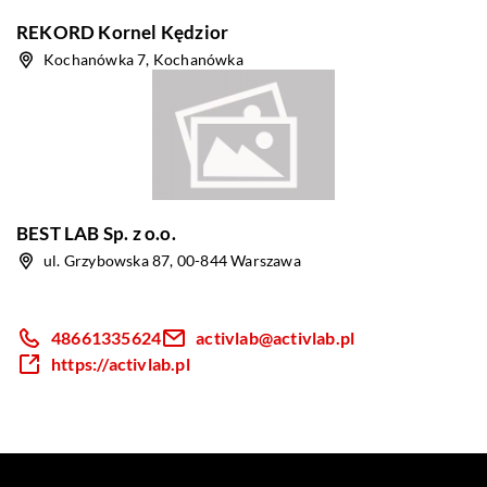
REKORD Kornel Kędzior
Kochanówka 7, Kochanówka
BEST LAB Sp. z o.o.
ul. Grzybowska 87, 00-844 Warszawa
48661335624
activlab@activlab.pl
https://activlab.pl