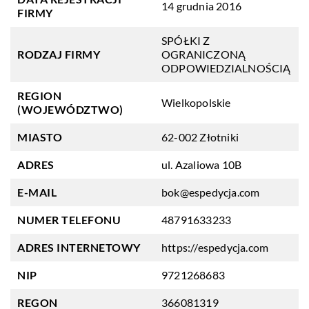
14 grudnia 2016
FIRMY
SPÓŁKI Z
RODZAJ FIRMY
OGRANICZONĄ
ODPOWIEDZIALNOŚCIĄ
REGION
Wielkopolskie
(WOJEWÓDZTWO)
MIASTO
62-002 Złotniki
ADRES
ul. Azaliowa 10B
E-MAIL
bok@espedycja.com
NUMER TELEFONU
48791633233
ADRES INTERNETOWY
https://espedycja.com
NIP
9721268683
REGON
366081319