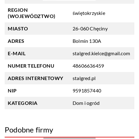
REGION
świętokrzyskie
(WOJEWÓDZTWO)
MIASTO
26-060 Chęciny
ADRES
Bolmin 130A
E-MAIL
stalgred.kielce@gmail.com
NUMER TELEFONU
48606636459
ADRES INTERNETOWY
stalgred.pl
NIP
9591857440
KATEGORIA
Dom i ogród
Podobne firmy