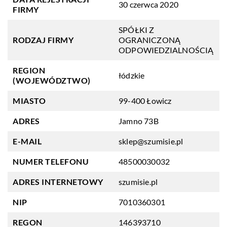
30 czerwca 2020
FIRMY
SPÓŁKI Z
RODZAJ FIRMY
OGRANICZONĄ
ODPOWIEDZIALNOŚCIĄ
REGION
łódzkie
(WOJEWÓDZTWO)
MIASTO
99-400 Łowicz
ADRES
Jamno 73B
E-MAIL
sklep@szumisie.pl
NUMER TELEFONU
48500030032
ADRES INTERNETOWY
szumisie.pl
NIP
7010360301
REGON
146393710