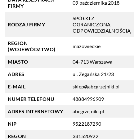
09 października 2018
FIRMY
SPÓŁKI Z
RODZAJ FIRMY
OGRANICZONĄ
ODPOWIEDZIALNOŚCIĄ
REGION
mazowieckie
(WOJEWÓDZTWO)
MIASTO
04-713 Warszawa
ADRES
ul. Żegańska 21/23
E-MAIL
sklep@abcgrzejniki.pl
NUMER TELEFONU
48884996909
ADRES INTERNETOWY
abcgrzejniki.pl
NIP
9522187290
REGON
381520922