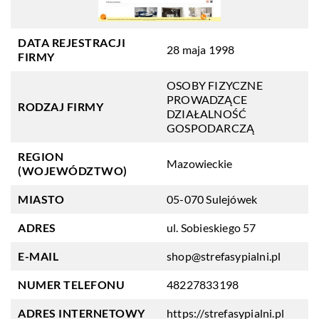
DATA REJESTRACJI
28 maja 1998
FIRMY
OSOBY FIZYCZNE
PROWADZĄCE
RODZAJ FIRMY
DZIAŁALNOŚĆ
GOSPODARCZĄ
REGION
Mazowieckie
(WOJEWÓDZTWO)
MIASTO
05-070 Sulejówek
ADRES
ul. Sobieskiego 57
E-MAIL
shop@strefasypialni.pl
NUMER TELEFONU
48227833198
ADRES INTERNETOWY
https://strefasypialni.pl