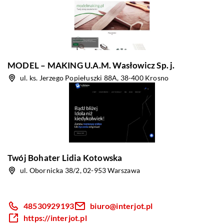
MODEL – MAKING U.A.M. Wasłowicz Sp. j.
ul. ks. Jerzego Popiełuszki 88A, 38-400 Krosno
Twój Bohater Lidia Kotowska
ul. Obornicka 38/2, 02-953 Warszawa
48530929193
biuro@interjot.pl
https://interjot.pl