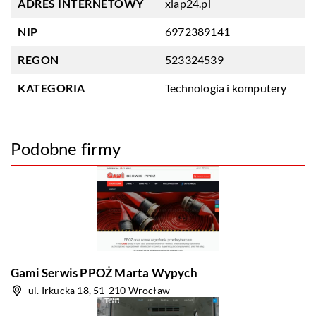
ADRES INTERNETOWY
xlap24.pl
NIP
6972389141
REGON
523324539
KATEGORIA
Technologia i komputery
Podobne firmy
Gami Serwis PPOŻ Marta Wypych
ul. Irkucka 18, 51-210 Wrocław