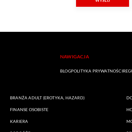
NAWIGACJA
BLOG
POLITYKA PRYWATNOŚCI
REG
BRANŻA ADULT (EROTYKA, HAZARD)
DO
FINANSE OSOBISTE
HO
KARIERA
M