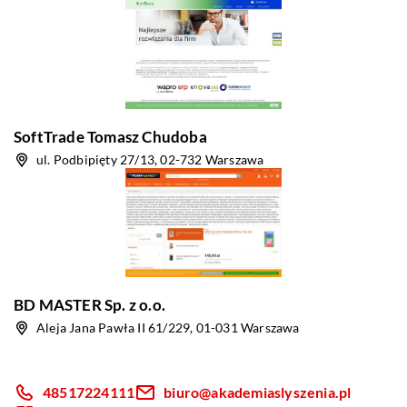
SoftTrade Tomasz Chudoba
ul. Podbipięty 27/13, 02-732 Warszawa
BD MASTER Sp. z o.o.
Aleja Jana Pawła II 61/229, 01-031 Warszawa
48517224111
biuro@akademiaslyszenia.pl