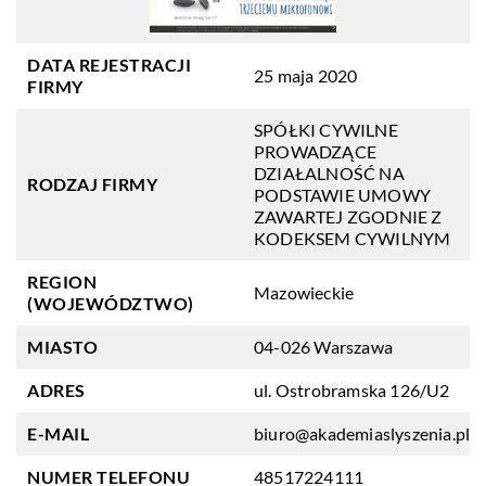
DATA REJESTRACJI
25 maja 2020
FIRMY
SPÓŁKI CYWILNE
PROWADZĄCE
DZIAŁALNOŚĆ NA
RODZAJ FIRMY
PODSTAWIE UMOWY
ZAWARTEJ ZGODNIE Z
KODEKSEM CYWILNYM
REGION
Mazowieckie
(WOJEWÓDZTWO)
MIASTO
04-026 Warszawa
ADRES
ul. Ostrobramska 126/U2
E-MAIL
biuro@akademiaslyszenia.pl
NUMER TELEFONU
48517224111