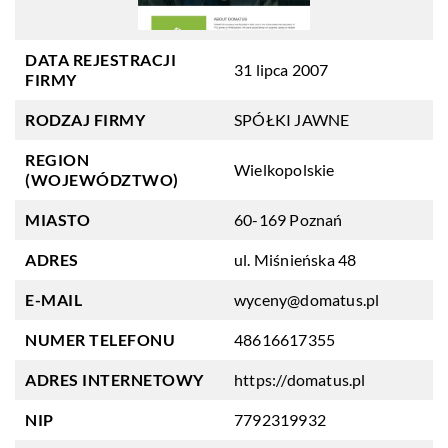
DATA REJESTRACJI
31 lipca 2007
FIRMY
RODZAJ FIRMY
SPÓŁKI JAWNE
REGION
Wielkopolskie
(WOJEWÓDZTWO)
MIASTO
60-169 Poznań
ADRES
ul. Miśnieńska 48
E-MAIL
wyceny@domatus.pl
NUMER TELEFONU
48616617355
ADRES INTERNETOWY
https://domatus.pl
NIP
7792319932