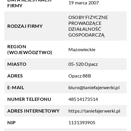
19 marca 2007
FIRMY
OSOBY FIZYCZNE
PROWADZĄCE
RODZAJ FIRMY
DZIAŁALNOŚĆ
GOSPODARCZĄ
REGION
Mazowieckie
(WOJEWÓDZTWO)
MIASTO
05-520 Opacz
ADRES
Opacz 88B
E-MAIL
biuro@taniefajerwerki.pl
NUMER TELEFONU
48514173514
ADRES INTERNETOWY
https://taniefajerwerki.pl
NIP
1131393905