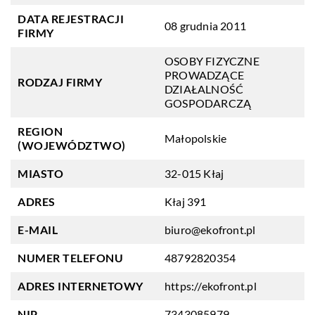
DATA REJESTRACJI
08 grudnia 2011
FIRMY
OSOBY FIZYCZNE
PROWADZĄCE
RODZAJ FIRMY
DZIAŁALNOŚĆ
GOSPODARCZĄ
REGION
Małopolskie
(WOJEWÓDZTWO)
MIASTO
32-015 Kłaj
ADRES
Kłaj 391
E-MAIL
biuro@ekofront.pl
NUMER TELEFONU
48792820354
ADRES INTERNETOWY
https://ekofront.pl
NIP
7343085979