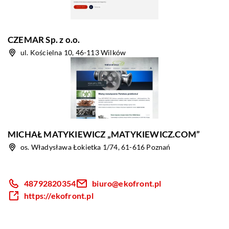
CZEMAR Sp. z o.o.
ul. Kościelna 10, 46-113 Wilków
MICHAŁ MATYKIEWICZ „MATYKIEWICZ.COM”
os. Władysława Łokietka 1/74, 61-616 Poznań
48792820354
biuro@ekofront.pl
https://ekofront.pl