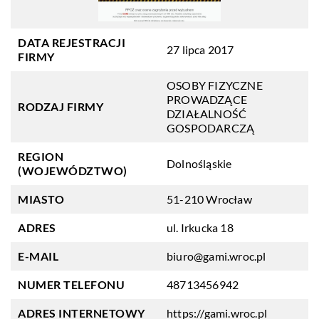
DATA REJESTRACJI
27 lipca 2017
FIRMY
OSOBY FIZYCZNE
PROWADZĄCE
RODZAJ FIRMY
DZIAŁALNOŚĆ
GOSPODARCZĄ
REGION
Dolnośląskie
(WOJEWÓDZTWO)
MIASTO
51-210 Wrocław
ADRES
ul. Irkucka 18
E-MAIL
biuro@gami.wroc.pl
NUMER TELEFONU
48713456942
ADRES INTERNETOWY
https://gami.wroc.pl