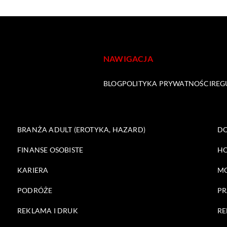
NAWIGACJA
BLOG
POLITYKA PRYWATNOŚCI
REG
BRANŻA ADULT (EROTYKA, HAZARD)
DO
FINANSE OSOBISTE
HO
KARIERA
M
PODRÓŻE
PR
REKLAMA I DRUK
RE