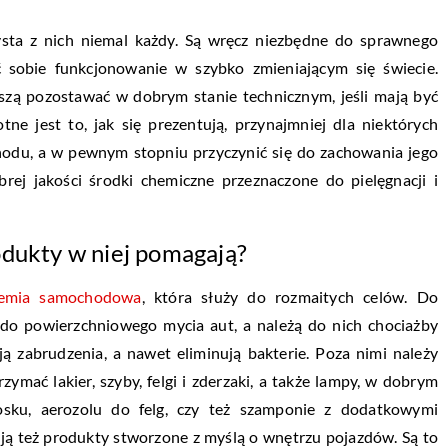
sta z nich niemal każdy. Są wręcz niezbędne do sprawnego
ć sobie funkcjonowanie w szybko zmieniającym się świecie.
ą pozostawać w dobrym stanie technicznym, jeśli mają być
ne jest to, jak się prezentują, przynajmniej dla niektórych
du, a w pewnym stopniu przyczynić się do zachowania jego
rej jakości środki chemiczne przeznaczone do pielęgnacji i
odukty w niej pomagają?
emia samochodowa
, która służy do rozmaitych celów. Do
 do powierzchniowego mycia aut, a należą do nich chociażby
ą zabrudzenia, a nawet eliminują bakterie. Poza nimi należy
ymać lakier, szyby, felgi i zderzaki, a także lampy, w dobrym
osku, aerozolu do felg, czy też szamponie z dodatkowymi
ują też produkty stworzone z myślą o wnętrzu pojazdów. Są to