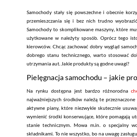
Samochody stały się powszechne i obecnie korzy
przemieszczania się i bez nich trudno wyobrazi
Samochody to skomplikowane maszyny, które musz
użytkowane w należyty sposób. Oprócz tego istot
kierowców. Chcąc zachować dobry wygląd samocho
dobrego stanu technicznego, warto stosować dob
utrzymania aut. Jakie produkty są godne uwagi?
Pielęgnacja samochodu – jakie pr
Na rynku dostępna jest bardzo różnorodna
ch
najważniejszych środków należą te przeznaczone
aktywne piany, które niezwykle skutecznie usuwaj
wymienić środki konserwujące, które pomagają utrz
stanie technicznym. Mowa m.in. o specjalny w
składnikami. To nie wszystko, bo na uwagę zasług