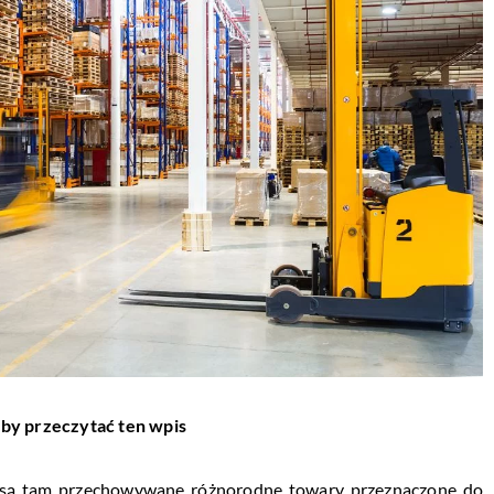
aby przeczytać ten wpis
 są tam przechowywane różnorodne towary przeznaczone do