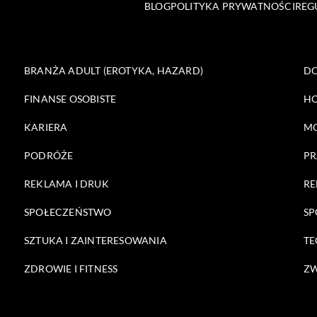
BLOG
POLITYKA PRYWATNOŚCI
REG
BRANŻA ADULT (EROTYKA, HAZARD)
DO
FINANSE OSOBISTE
HO
KARIERA
M
PODRÓŻE
PR
REKLAMA I DRUK
RE
SPOŁECZEŃSTWO
SP
SZTUKA I ZAINTERESOWANIA
TE
ZDROWIE I FITNESS
ZW