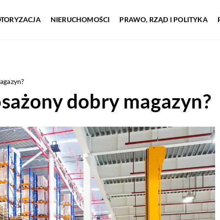
TORYZACJA
NIERUCHOMOŚCI
PRAWO, RZĄD I POLITYKA
agazyn?
osażony dobry magazyn?