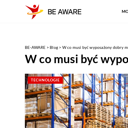
MO
BE-AWARE
>
Blog
>
W co musi być wyposażony dobry m
W co musi być wyp
TECHNOLOGIE