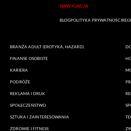
NAWIGACJA
BLOG
POLITYKA PRYWATNOŚCI
REG
BRANŻA ADULT (EROTYKA, HAZARD)
DO
FINANSE OSOBISTE
HO
KARIERA
M
PODRÓŻE
PR
REKLAMA I DRUK
RE
SPOŁECZEŃSTWO
SP
SZTUKA I ZAINTERESOWANIA
TE
ZDROWIE I FITNESS
ZW