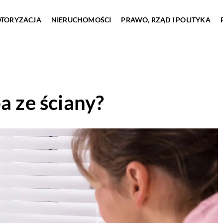
TORYZACJA
NIERUCHOMOŚCI
PRAWO, RZĄD I POLITYKA
a ze ściany?