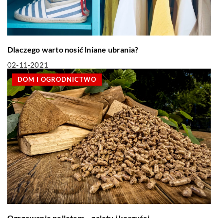
Dlaczego warto nosić lniane ubrania?
02-11-2021
DOM I OGRODNICTWO
Ogrzewanie pelletem – zalety i korzyści