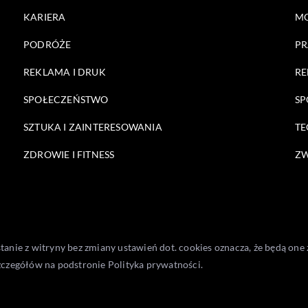
KARIERA
M
PODRÓŻE
PR
REKLAMA I DRUK
RE
SPOŁECZEŃSTWO
SP
SZTUKA I ZAINTERESOWANIA
TE
ZDROWIE I FITNESS
ZW
stanie z witryny bez zmiany ustawień dot. cookies oznacza, że będą 
zczegółów na podstronie
Polityka prywatności
.