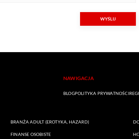
NAWIGACJA
BLOG
POLITYKA PRYWATNOŚCI
REG
BRANŻA ADULT (EROTYKA, HAZARD)
DO
FINANSE OSOBISTE
HO