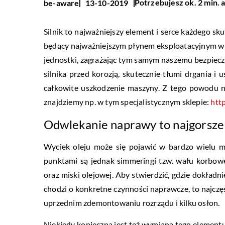
Potrzebujesz ok. 2 min. 
be-aware
13-10-2019
Silnik to najważniejszy element i serce każdego sku
będący najważniejszym płynem eksploatacyjnym w ca
jednostki, zagrażając tym samym naszemu bezpiecz
silnika przed korozją, skutecznie tłumi drgania i
całkowite uszkodzenie maszyny. Z tego powodu n
znajdziemy np. w tym specjalistycznym sklepie:
htt
Odwlekanie naprawy to najgorsze
Wyciek oleju może się pojawić w bardzo wielu m
punktami są jednak simmeringi tzw. wału korbow
oraz miski olejowej. Aby stwierdzić, gdzie dokładni
chodzi o konkretne czynności naprawcze, to najczę
uprzednim zdemontowaniu rozrządu i kilku osłon.
Niekiedy konieczna jest też wymiana tego elementu