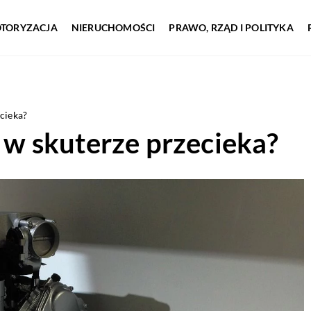
TORYZACJA
NIERUCHOMOŚCI
PRAWO, RZĄD I POLITYKA
ecieka?
k w skuterze przecieka?