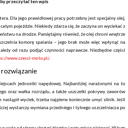
aby przeczytać ten wpis
tera. Dla jego prawidłowej pracy potrzebny jest specjalny olej,
łym pojeździe. Niekiedy zdarza się, że zaczyna on wyciekać z
eństwu na drodze. Pamiętajmy również, że olej chroni wnętrze
 uszczelnia komorę spalania – jego brak może więc wpłynąć na
ależy od razu podjąć czynności naprawcze. Niezbędne części
ps://www.czesci-moto.pl/
.
 rozwiązanie
iejscach jednostki napędowej. Najbardziej narażonymi na to
ego oraz wałka rozrządu, a także uszczelki pokrywy zaworów
e nastąpił wyciek, trzeba najpierw koniecznie umyć silnik. Jeśli
ściej wystarczy wymiana przedniego i tylnego uszczelniacza po
 w wale od strony skrzyni biegów i przy misce olejowej. W tym