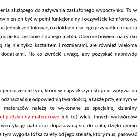
czenia służącego do zażywania zasłużonego wypoczynku. To w
owinien on być w pełni funkcjonalny i oczywiście komfortowy.
eba jednak zdefiniować, co dokładnie w jego przypadku oznacza
ygodzie korzystanie z danego mebla. Obecnie bowiem na rynku
ą się nie tylko kształtem i rozmiarami, ale również wieloma
i dodatkami. Na co zwrócić uwagę, aby pozyskać naprawdę
 jednocześnie tym, który w największym stopniu wpływa na
n odznaczać się odpowiednią twardością, a także przyjemnym w
h materaców należą te wykonane ze specjalnej dzianiny
et.pl/dzianiny-materacowe
lub też wielu innych wytwórców
wentylację ciała oraz dopasowują się do ciała, dzięki czemu
a tym wygoda łóżka zależy od jego stelaża, który musi pasować