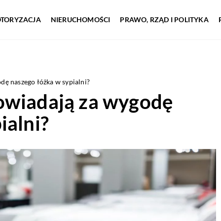
TORYZACJA
NIERUCHOMOŚCI
PRAWO, RZĄD I POLITYKA
dę naszego łóżka w sypialni?
owiadają za wygodę
ialni?