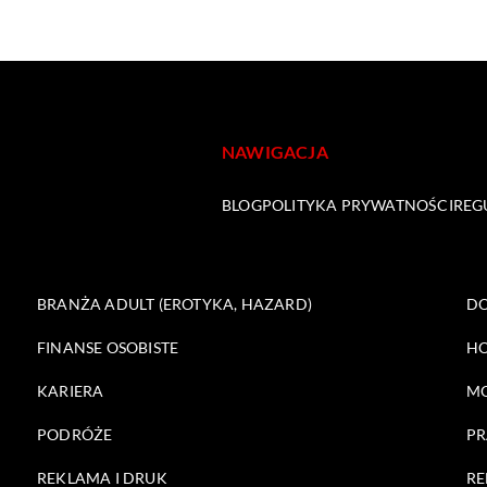
NAWIGACJA
BLOG
POLITYKA PRYWATNOŚCI
REG
BRANŻA ADULT (EROTYKA, HAZARD)
DO
FINANSE OSOBISTE
HO
KARIERA
M
PODRÓŻE
PR
REKLAMA I DRUK
RE