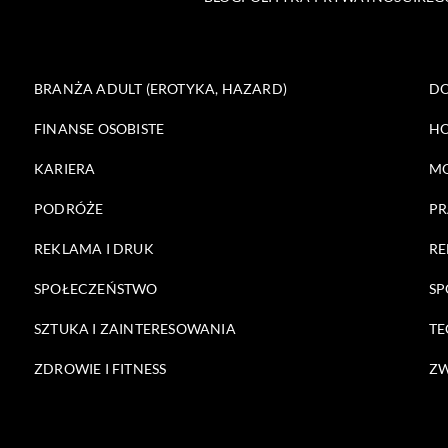
BRANŻA ADULT (EROTYKA, HAZARD)
DO
FINANSE OSOBISTE
HO
KARIERA
M
PODRÓŻE
PR
REKLAMA I DRUK
RE
SPOŁECZEŃSTWO
SP
SZTUKA I ZAINTERESOWANIA
TE
ZDROWIE I FITNESS
ZW