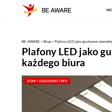
MO
BE-AWARE
>
Blog
>
Plafony LED jako gustowne oświetle
Plafony LED jako g
każdego biura
DOM I OGRODNICTWO