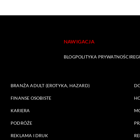
NAWIGACJA
BLOG
POLITYKA PRYWATNOŚCI
REG
BRANŻA ADULT (EROTYKA, HAZARD)
DO
FINANSE OSOBISTE
HO
KARIERA
M
PODRÓŻE
PR
REKLAMA I DRUK
RE