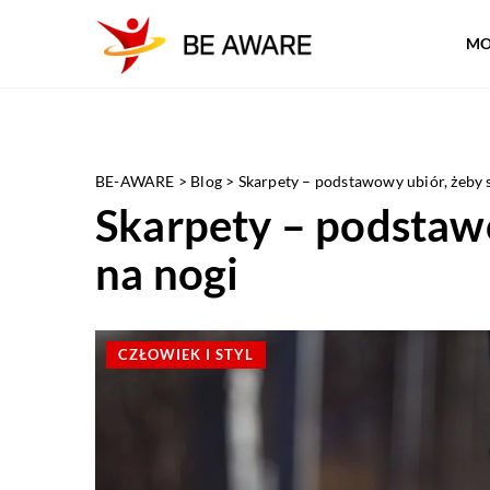
MO
BE-AWARE
>
Blog
>
Skarpety – podstawowy ubiór, żeby 
Skarpety – podstaw
na nogi
CZŁOWIEK I STYL