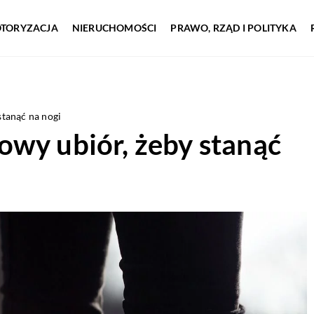
TORYZACJA
NIERUCHOMOŚCI
PRAWO, RZĄD I POLITYKA
stanąć na nogi
owy ubiór, żeby stanąć