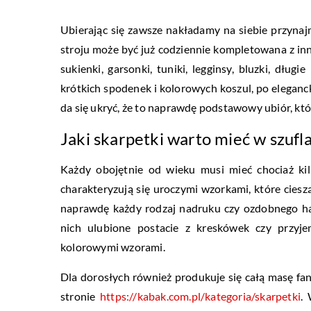
Ubierając się zawsze nakładamy na siebie przynajm
stroju może być już codziennie kompletowana z in
sukienki, garsonki, tuniki, legginsy, bluzki, dług
krótkich spodenek i kolorowych koszul, po elegancki
da się ukryć, że to naprawdę podstawowy ubiór, któ
Jaki skarpetki warto mieć w szufl
Każdy obojętnie od wieku musi mieć chociaż kil
charakteryzują się uroczymi wzorkami, które cieszą
naprawdę każdy rodzaj nadruku czy ozdobnego ha
nich ulubione postacie z kreskówek czy przyje
kolorowymi wzorami.
Dla dorosłych również produkuje się całą masę fa
stronie
https://kabak.com.pl/kategoria/skarpetki
.