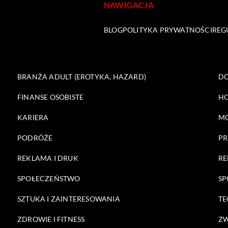
NAWIGACJA
BLOG
POLITYKA PRYWATNOŚCI
REG
BRANŻA ADULT (EROTYKA, HAZARD)
DO
FINANSE OSOBISTE
HO
KARIERA
M
PODRÓŻE
PR
REKLAMA I DRUK
RE
SPOŁECZEŃSTWO
SP
SZTUKA I ZAINTERESOWANIA
TE
ZDROWIE I FITNESS
ZW